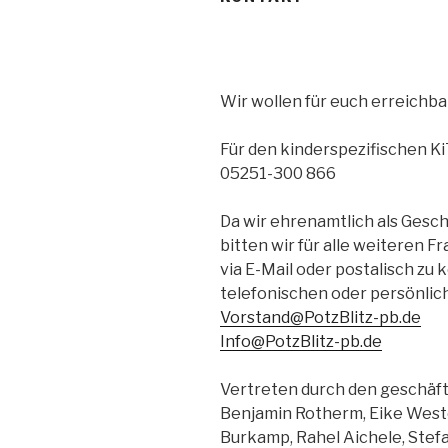
Wir wollen für euch erreichbar
Für den kinderspezifischen KiT
05251-300 866
Da wir ehrenamtlich als Gesc
bitten wir für alle weiteren 
via E-Mail oder postalisch zu
telefonischen oder persönlic
Vorstand@PotzBlitz-pb.de
Info@PotzBlitz-pb.de
Vertreten durch den geschäf
Benjamin Rotherm, Eike Weste
Burkamp, Rahel Aichele, Stef