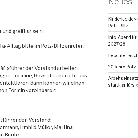
Neues
Kinderkleider-
Potz-Blitz
 und greifbar sein:
Info-Abend für 
2027/28
a-Alltag bitte im Potz-Blitz anrufen:
Leuchte, leuch
30 Jahre Potz-B
häftsführender Vorstand arbeiten,
Fragen, Termine, Bewerbungen etc. uns
Arbeitseinsat
 kontaktieren, dann können wir einen
startklar fürs 
hen Termin vereinbaren:
tsführenden Vorstand:
rmann, Irmhild Müller, Martina
an Bunte