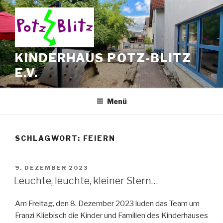
Zum
Inhalt
springen
KINDERHAUS POTZ-BLITZ
E.V.
Menü
SCHLAGWORT:
FEIERN
VERÖFFENTLICHT
9. DEZEMBER 2023
AM
Leuchte, leuchte, kleiner Stern…
Am Freitag, den 8. Dezember 2023 luden das Team um
Franzi Kliebisch die Kinder und Familien des Kinderhauses