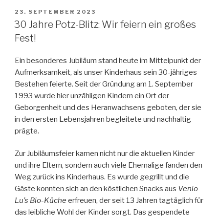
VERÖFFENTLICHT
23. SEPTEMBER 2023
AM
30 Jahre Potz-Blitz: Wir feiern ein großes
Fest!
Ein besonderes Jubiläum stand heute im Mittelpunkt der
Aufmerksamkeit, als unser Kinderhaus sein 30-jähriges
Bestehen feierte. Seit der Gründung am 1. September
1993 wurde hier unzähligen Kindern ein Ort der
Geborgenheit und des Heranwachsens geboten, der sie
in den ersten Lebensjahren begleitete und nachhaltig
prägte.
Zur Jubiläumsfeier kamen nicht nur die aktuellen Kinder
und ihre Eltern, sondern auch viele Ehemalige fanden den
Weg zurück ins Kinderhaus. Es wurde gegrillt und die
Gäste konnten sich an den köstlichen Snacks aus
Venio
Lu’s Bio-Küche
erfreuen, der seit 13 Jahren tagtäglich für
das leibliche Wohl der Kinder sorgt. Das gespendete